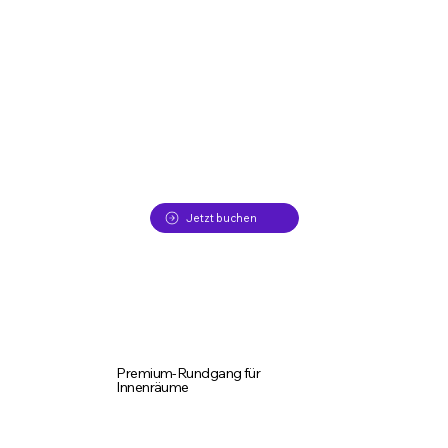
bis 150 m²
299 €
bis 250 m²
399 €
bis 350 m²
489 €
bis 500 m²
599 €
Ab 500 m²
auf Anfrage
Jetzt buchen
Premium-Rundgang für
Innenräume