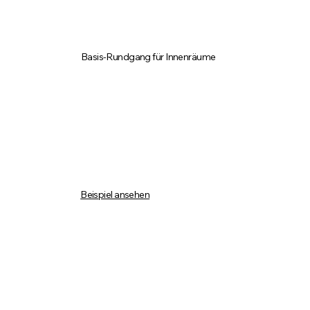
Basis-Rundgang für Innenräume
Beispiel ansehen
bis 150 m²
149 €
bis 250 m²
199 €
bis 350 m²
239 €
bis 500 m²
299 €