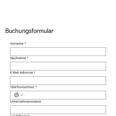
Buchungsformular
Vorname
*
Nachname
*
E-Mail-Adresse
*
Telefonnummer
*
Unternehmensname
Mehrzeilige Adresse
Land/Region